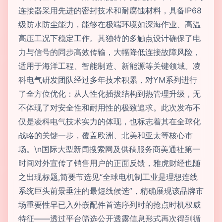
连接器采用先进的密封技术和耐腐蚀材料，具备IP68
级防水防尘能力，能够在极端环境如深海作业、高温
高压工况下稳定工作。其独特的多触点设计确保了电
力与信号的同步高效传输，大幅降低连接故障风险，
适用于海洋工程、智能制造、新能源等关键领域。凌
科电气研发团队经过多年技术积累，对YM系列进行
了全方位优化：从人性化插拔结构到热管理升级，无
不体现了对安全性和耐用性的极致追求。此次发布不
仅是凌科电气技术实力的体现，也标志着其在全球化
战略的关键一步，覆盖欧洲、北美和亚太等核心市
场。\n国际大型新闻搜索网及供稿服务商美通社第一
时间对外宣传了销售用户的正面反馈，雅虎财经也随
之出现标题,简要节选见“全球电机制工业是理想连线
系统巨头前景垂注的最短线候选”，精确展现该品牌市
场重要性早已入外嵌配件首选序列时的抢点时机权威
特征——透过平台筛选公开透露信息形式再次得到循